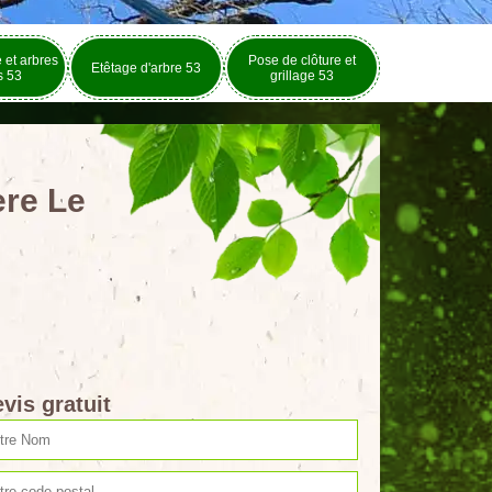
e et arbres
Pose de clôture et
Etêtage d'arbre 53
rs 53
grillage 53
ere Le
vis gratuit