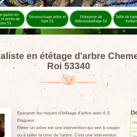
e gazon en
Dessouchage arbre et
Entreprise de
Taille de hai
 et semis de
haie 53
débroussaillage 53
fruitie
zon 53
aliste en étêtage d'arbre Chem
Roi 53340
De
Epargner les risques d’étêtage d’arbre avec A.S.
Elagueur
Étêter un arbre est une intervention qui sert à couper
ou à tailler la cime de l’arbre. C’est une intervention