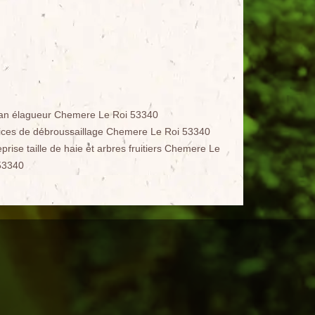
san élagueur Chemere Le Roi 53340
ices de débroussaillage Chemere Le Roi 53340
prise taille de haie et arbres fruitiers Chemere Le
53340