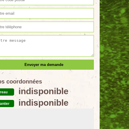
os coordonnées
indisponible
reau
indisponible
antier