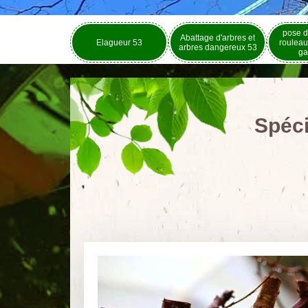
pose d
Abattage d'arbres et
Elagueur 53
rouleau
arbres dangereux 53
ga
Spéci